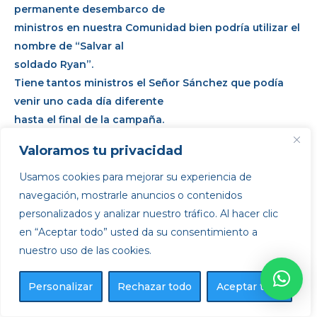
permanente desembarco de
ministros en nuestra Comunidad bien podría utilizar el
nombre de “Salvar al
soldado Ryan”.
Tiene tantos ministros el Señor Sánchez que podía
venir uno cada día diferente
hasta el final de la campaña.
Podemos y Más Madrid, tanto monta monta tanto.
Valoramos tu privacidad
Se lo dejo a los expertos en Juego de Tronos, aunque
les reconozco un ligero
Usamos cookies para mejorar su experiencia de
interés por saber si Yolanda Díaz apoyará a la
navegación, mostrarle anuncios o contenidos
candidata de su partido o, por el
personalizados y analizar nuestro tráfico. Al hacer clic
contrario, le dará la espalda y mitineará con la
en “Aceptar todo” usted da su consentimiento a
candidata de Más Madrid. No sé
nuestro uso de las cookies.
si es Juego de Tronos o una serie juvenil de desvelos
amorosos.
Personalizar
Rechazar todo
Aceptar todo
En cualquier caso, da igual cualquier fuerza de