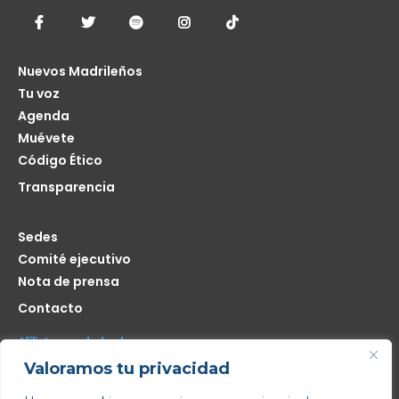
Nuevos Madrileños
Tu voz
Agenda
Muévete
Código Ético
Transparencia
Sedes
Comité ejecutivo
Nota de prensa
Contacto
Afíliate seas de donde seas
Valoramos tu privacidad
Me interesa