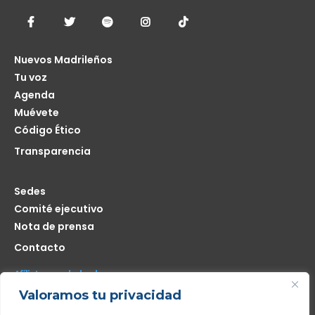
Nuevos Madrileños
Tu voz
Agenda
Muévete
Código Ético
Transparencia
Sedes
Comité ejecutivo
Nota de prensa
Contacto
Afíliate seas de donde seas
Valoramos tu privacidad
Me interesa