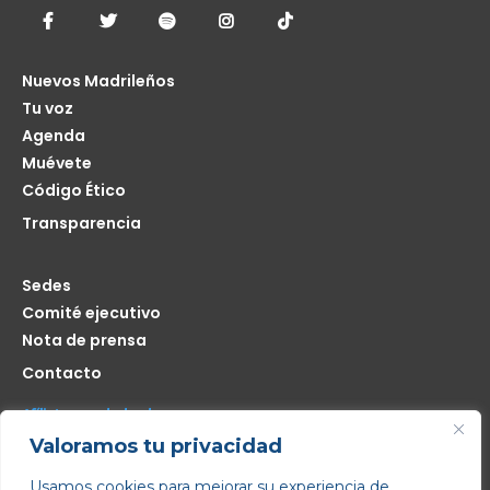
Nuevos Madrileños
Tu voz
Agenda
Muévete
Código Ético
Transparencia
Sedes
Comité ejecutivo
Nota de prensa
Contacto
Afíliate seas de donde seas
Valoramos tu privacidad
Me interesa
Usamos cookies para mejorar su experiencia de