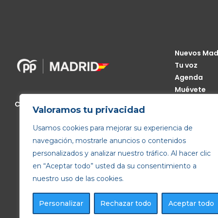
Nuevos Mad
Tu voz
Agenda
Muévete
Código Étic
Calle de Génova, 13, 28004 Madrid
Valoramos tu privacidad
Transparen
Usamos cookies para mejorar su experiencia de
navegación, mostrarle anuncios o contenidos
personalizados y analizar nuestro tráfico. Al hacer clic
en “Aceptar todo” usted da su consentimiento a
nuestro uso de las cookies.
Personalizar
Rechazar todo
Aceptar todo