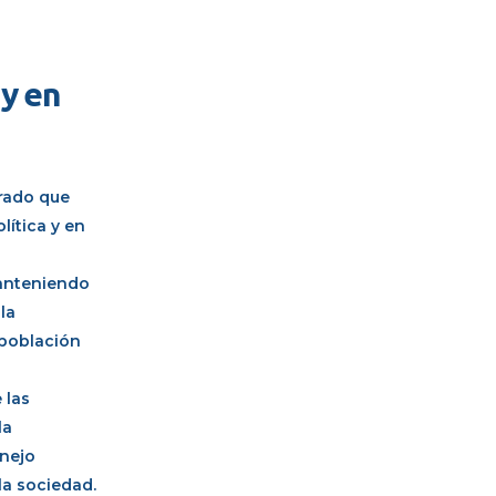
 y en
urado que
lítica y en
manteniendo
la
 población
 las
la
anejo
la sociedad.