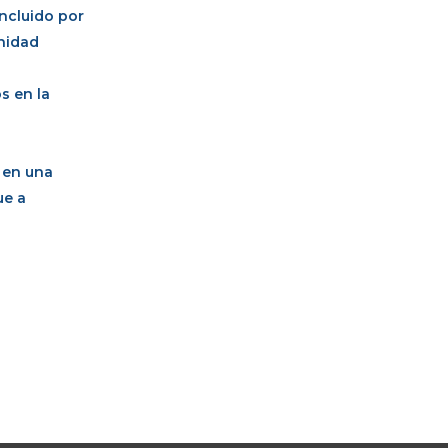
ncluido por
unidad
s en la
 en una
ue a