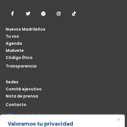
Nuevos Madrileños
Tu voz
Agenda
Muévete
Código Ético
Transparencia
Sedes
Comité ejecutivo
Nota de prensa
Contacto
Afíliate seas de donde seas
Valoramos tu privacidad
Me interesa