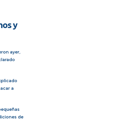
mos y
eron ayer,
clarado
xplicado
tacar a
 pequeñas
diciones de