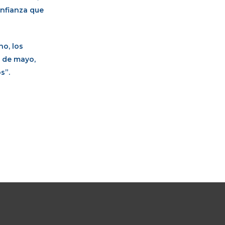
onfianza que
no, los
8 de mayo,
s”.