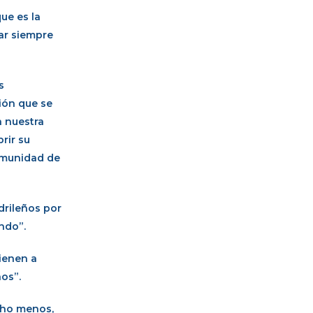
ue es la
ar siempre
s
gión que se
n nuestra
rir su
Comunidad de
drileños por
ndo”.
ienen a
ños”.
ucho menos,