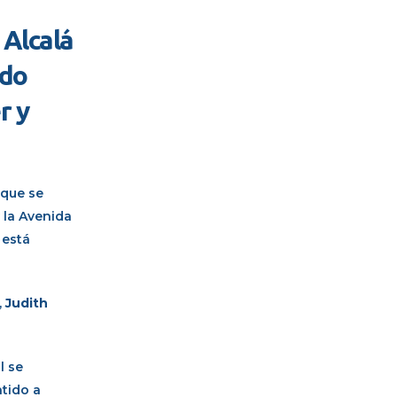
 Alcalá
ido
r y
 que se
 la Avenida
 está
,
Judith
l se
ntido a