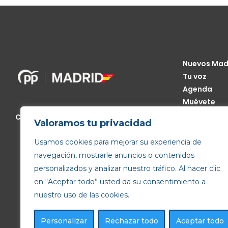
Nuevos Mad
Tu voz
Agenda
Muévete
Código Étic
Calle de Génova, 13, 28004 Madrid
Valoramos tu privacidad
Transparen
Usamos cookies para mejorar su experiencia de
navegación, mostrarle anuncios o contenidos
personalizados y analizar nuestro tráfico. Al hacer clic
en “Aceptar todo” usted da su consentimiento a
nuestro uso de las cookies.
Personalizar
Rechazar todo
Aceptar todo