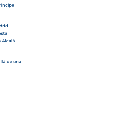
rincipal
drid
está
 Alcalá
allá de una