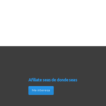
Afíliate seas de donde seas
Me interesa