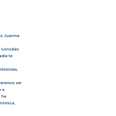
luz, Juanma
o González
adie te
 Móstoles,
ueremos ser
a a
a ha
onómica,