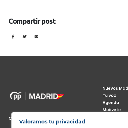
Compartir post
Nuevos Mad
Tu voz
Agenda
Muévete
Código Étic
Calle de Génova, 13, 28004 Madrid
Valoramos tu privacidad
Transparen