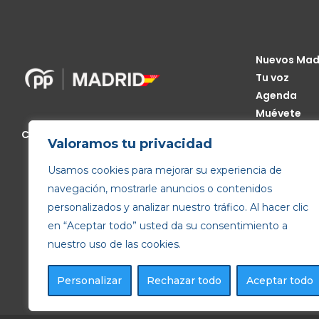
Nuevos Mad
Tu voz
Agenda
Muévete
Código Étic
Calle de Génova, 13, 28004 Madrid
Valoramos tu privacidad
Transparen
Usamos cookies para mejorar su experiencia de
navegación, mostrarle anuncios o contenidos
personalizados y analizar nuestro tráfico. Al hacer clic
en “Aceptar todo” usted da su consentimiento a
nuestro uso de las cookies.
Personalizar
Rechazar todo
Aceptar todo