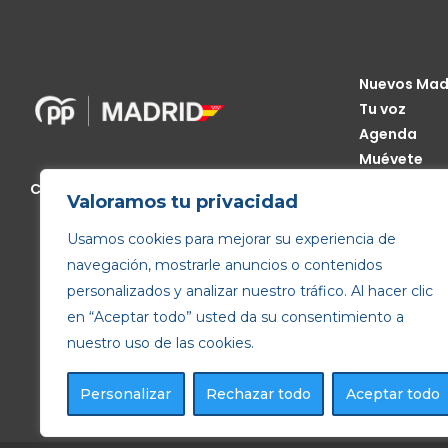
Nuevos Mad
Tu voz
Agenda
Muévete
Código Étic
Calle de Génova, 13, 28004 Madrid
Valoramos tu privacidad
Transparen
Usamos cookies para mejorar su experiencia de
navegación, mostrarle anuncios o contenidos
personalizados y analizar nuestro tráfico. Al hacer clic
en “Aceptar todo” usted da su consentimiento a
nuestro uso de las cookies.
Personalizar
Rechazar todo
Aceptar todo