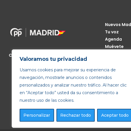
Nuevos Mad
Tu voz
Agenda
Muévete
Código Étic
Calle de Génova, 13, 28004 Madrid
Valoramos tu privacidad
Transparen
Usamos cookies para mejorar su experiencia de
navegación, mostrarle anuncios o contenidos
personalizados y analizar nuestro tráfico. Al hacer clic
en “Aceptar todo” usted da su consentimiento a
nuestro uso de las cookies.
Personalizar
Rechazar todo
Aceptar todo