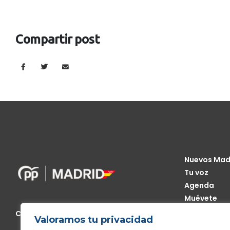
Compartir post
Nuevos Mad
Tu voz
Agenda
Muévete
Código Étic
Calle de Génova, 13, 28004 Madrid
Valoramos tu privacidad
Transparen