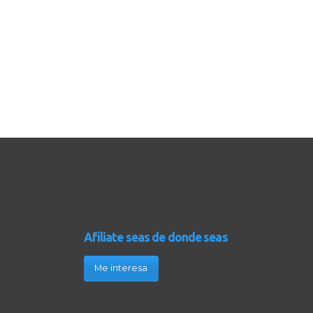
Afíliate seas de donde seas
Me interesa