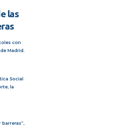
e las
eras
rcoles con
de Madrid.
tica Social
te, la
barreras”,