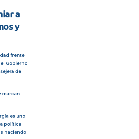
iar a
mos y
edad frente
 el Gobierno
nsejera de
ue marcan
rgía es uno
a política
mos haciendo