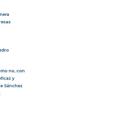
anera
presas
edro
como no, con
ficaz y
 de Sánchez
.