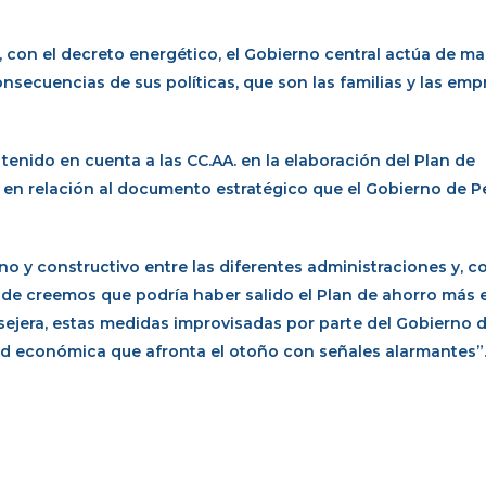
s, con el decreto energético, el Gobierno central actúa de m
consecuencias de sus políticas, que son las familias y las em
nido en cuenta a las CC.AA. en la elaboración del Plan de
 en relación al documento estratégico que el Gobierno de P
o y constructivo entre las diferentes administraciones y, 
nde creemos que podría haber salido el Plan de ahorro más e
onsejera, estas medidas improvisadas por parte del Gobierno
ad económica que afronta el otoño con señales alarmantes”