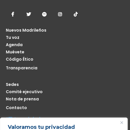
Nuevos Madrileños
Tu voz
Agenda
Muévete
Código Ético
Transparencia
Sedes
Comité ejecutivo
Nota de prensa
Contacto
Afíliate seas de donde seas
Valoramos tu privacidad
Me interesa