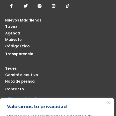
Nuevos Madrileños
Tu voz
Agenda
Muévete
Código Ético
Transparencia
Sedes
Comité ejecutivo
Nota de prensa
Contacto
Afíliate seas de donde seas
Valoramos tu privacidad
Me interesa