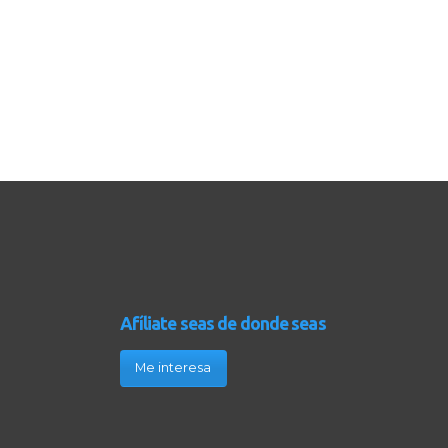
Afíliate seas de donde seas
Me interesa