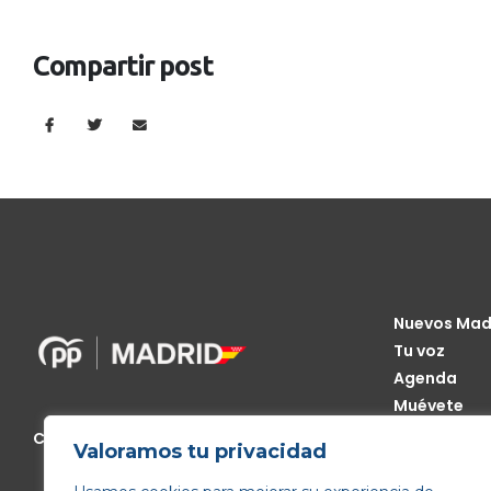
Compartir post
Nuevos Mad
Tu voz
Agenda
Muévete
Código Étic
Calle de Génova, 13, 28004 Madrid
Valoramos tu privacidad
Transparen