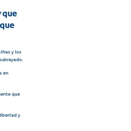
y que
 que
ifras y los
 subrayado.
s en
amente que
libertad y