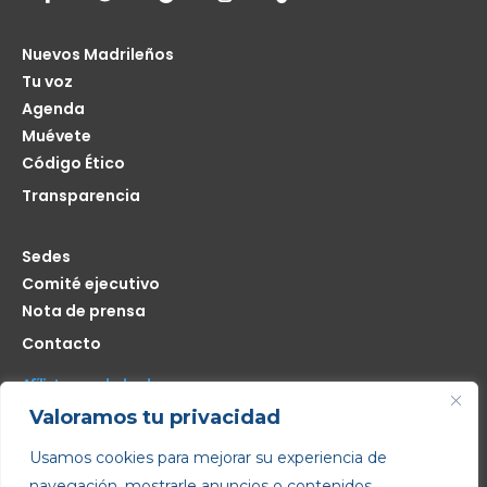
Nuevos Madrileños
Tu voz
Agenda
Muévete
Código Ético
Transparencia
Sedes
Comité ejecutivo
Nota de prensa
Contacto
Afíliate seas de donde seas
Valoramos tu privacidad
Me interesa
Usamos cookies para mejorar su experiencia de
navegación, mostrarle anuncios o contenidos