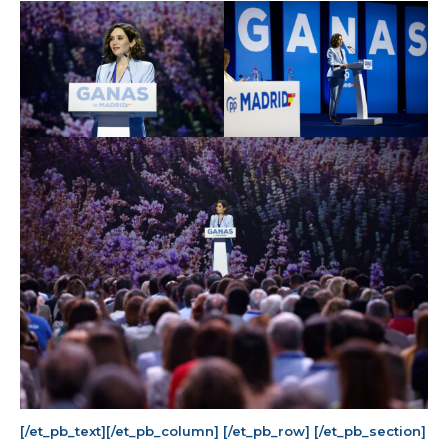
[/et_pb_text][/et_pb_column] [/et_pb_row] [/et_pb_section]