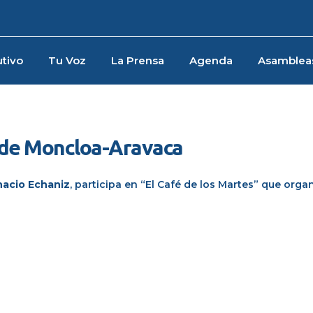
tivo
Tu Voz
La Prensa
Agenda
Asamblea
P de Moncloa-Aravaca
nacio
Echaniz
, participa en “El Café de los Martes” que orga