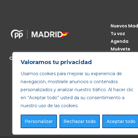
Nuevos Mad
Tu voz
Agenda
Muévete
Código Étic
Calle de Génova, 13, 28004 Madrid
Valoramos tu privacidad
Transparen
Usamos cookies para mejorar su experiencia de
navegación, mostrarle anuncios o contenidos
personalizados y analizar nuestro tráfico. Al hacer clic
en “Aceptar todo” usted da su consentimiento a
nuestro uso de las cookies.
Personalizar
Rechazar todo
Aceptar todo