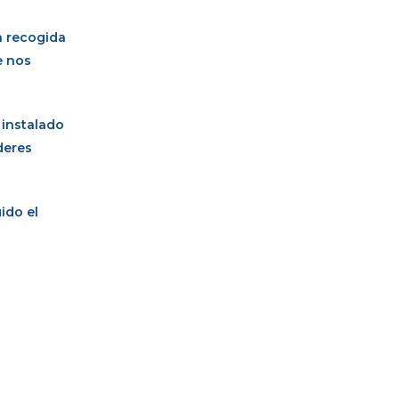
a recogida
e nos
 instalado
deres
ido el