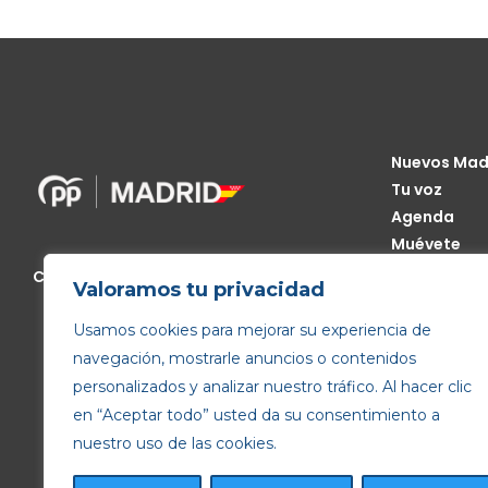
Nuevos Mad
Tu voz
Agenda
Muévete
Código Étic
Calle de Génova, 13, 28004 Madrid
Valoramos tu privacidad
Transparen
Usamos cookies para mejorar su experiencia de
navegación, mostrarle anuncios o contenidos
personalizados y analizar nuestro tráfico. Al hacer clic
en “Aceptar todo” usted da su consentimiento a
nuestro uso de las cookies.