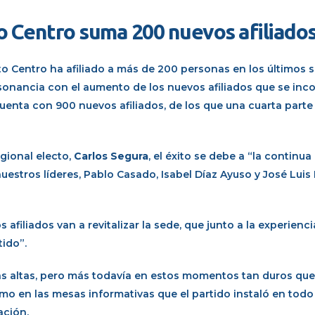
to Centro suma 200 nuevos afiliado
ito Centro ha afiliado a más de 200 personas en los últimos 
onsonancia con el aumento de los nuevos afiliados que se inc
cuenta con 900 nuevos afiliados, de los que una cuarta part
egional electo,
Carlos Segura
, el éxito se debe a “la continu
e nuestros líderes, Pablo Casado, Isabel Díaz Ayuso y José Luis
filiados van a revitalizar la sede, que junto a la experienci
tido”.
as altas, pero más todavía en estos momentos tan duros qu
 en las mesas informativas que el partido instaló en todo e
ación.