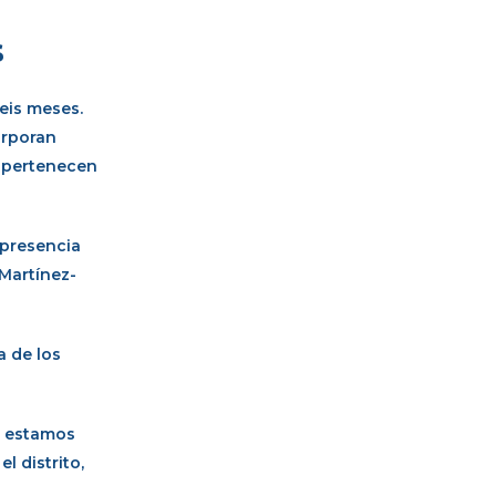
s
seis meses.
orporan
e pertenecen
a presencia
 Martínez-
a de los
e estamos
l distrito,