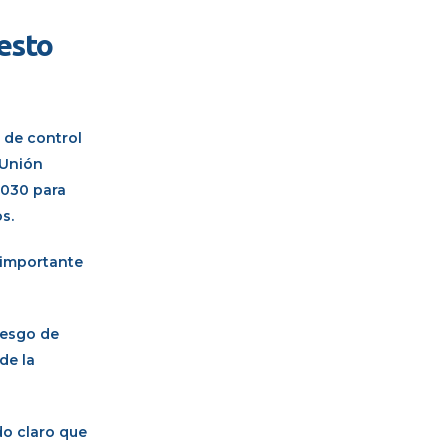
uesto
 de control
 Unión
2030 para
s.
 importante
iesgo de
de la
do claro que