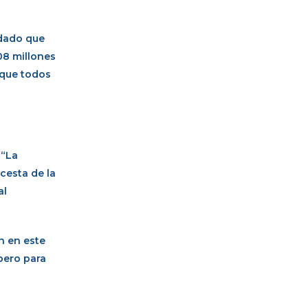
rdado que
08 millones
 que todos
 “La
cesta de la
al
n en este
pero para