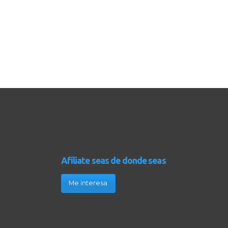
Afíliate seas de donde seas
Me interesa