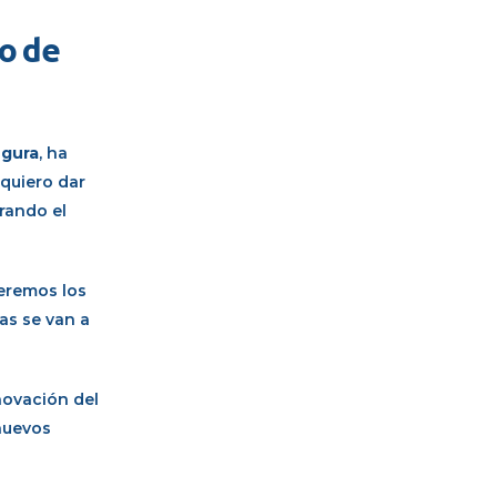
io de
egura
, ha
 quiero dar
rando el
veremos los
as se van a
novación del
 nuevos