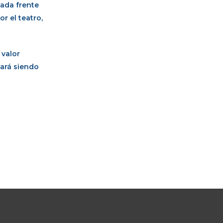
lada frente
r el teatro,
 valor
tará siendo