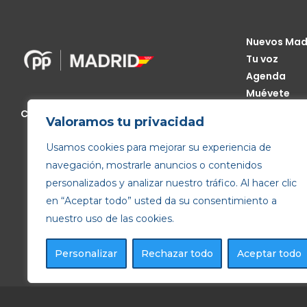
Nuevos Mad
Tu voz
Agenda
Muévete
Código Étic
Calle de Génova, 13, 28004 Madrid
Valoramos tu privacidad
Transparen
Usamos cookies para mejorar su experiencia de
navegación, mostrarle anuncios o contenidos
personalizados y analizar nuestro tráfico. Al hacer clic
en “Aceptar todo” usted da su consentimiento a
nuestro uso de las cookies.
Personalizar
Rechazar todo
Aceptar todo