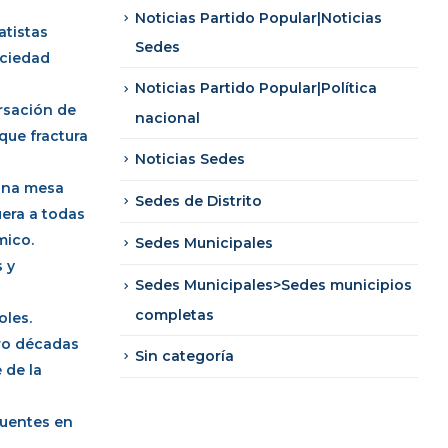
Noticias Partido Popular|Noticias
atistas
Sedes
ociedad
Noticias Partido Popular|Política
rsación de
nacional
que fractura
Noticias Sedes
 Una mesa
Sedes de Distrito
uera a todas
mico.
Sedes Municipales
s y
Sedes Municipales>Sedes municipios
completas
oles.
tro décadas
Sin categoría
 de la
puentes en