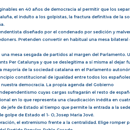
maginables en 40 años de democracia al permitir que los separ
a, el indulto a los golpistas, la fractura definitiva de la s
ña.
pendentista diseñado por el condenado por sedición y malve
edoners. Pretenden convertir en habitual una mesa bilateral 
s una mesa sesgada de partidos al margen del Parlamento.
ts Per Catalunya y que se deslegitima a sí misma al dejar f
la mayoría de la sociedad catalana en el Parlamento autonó
rincipio constitucional de igualdad entre todos los españole
a nuestra democracia. La propia agenda del Gobierno
 independentismo cuyas cargas sufragarán el resto de españ
ional en lo que representa una claudicación inédita en cua
de jefe de Estado al tiempo que permite la entrada a la sede
e golpe de Estado el 1- O, Josep Maria Jové.
ración, el extremismo frente a la centralidad. Elige romper 