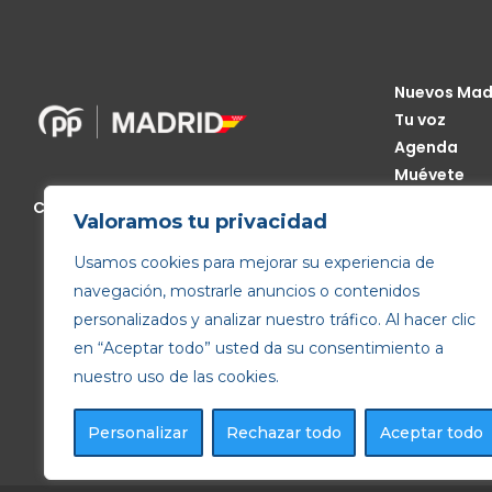
Nuevos Mad
Tu voz
Agenda
Muévete
Código Étic
Calle de Génova, 13, 28004 Madrid
Valoramos tu privacidad
Transparen
Usamos cookies para mejorar su experiencia de
navegación, mostrarle anuncios o contenidos
personalizados y analizar nuestro tráfico. Al hacer clic
en “Aceptar todo” usted da su consentimiento a
nuestro uso de las cookies.
Personalizar
Rechazar todo
Aceptar todo