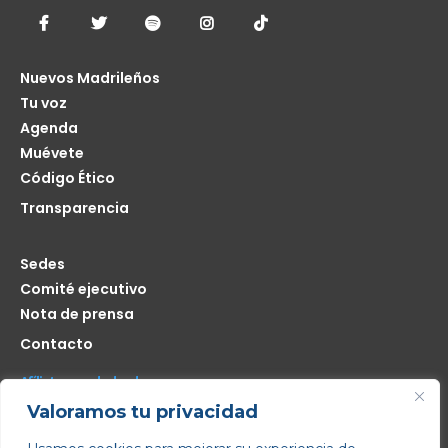
Nuevos Madrileños
Tu voz
Agenda
Muévete
Código Ético
Transparencia
Sedes
Comité ejecutivo
Nota de prensa
Contacto
Afíliate seas de donde seas
Valoramos tu privacidad
Me interesa