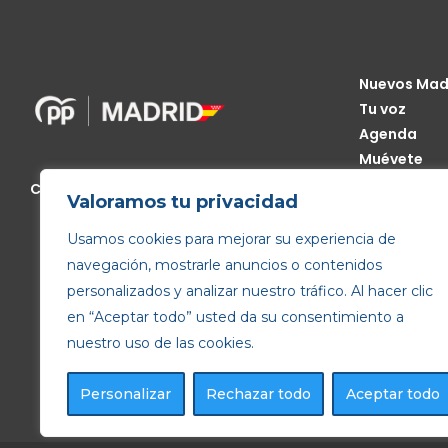
Nuevos Mad
Tu voz
Agenda
Muévete
Código Étic
Calle de Génova, 13, 28004 Madrid
Valoramos tu privacidad
Transparen
Usamos cookies para mejorar su experiencia de
navegación, mostrarle anuncios o contenidos
personalizados y analizar nuestro tráfico. Al hacer clic
en “Aceptar todo” usted da su consentimiento a
nuestro uso de las cookies.
Personalizar
Rechazar todo
Aceptar todo