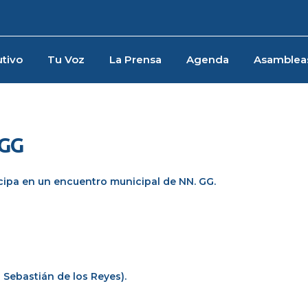
tivo
Tu Voz
La Prensa
Agenda
Asamblea
 GG
icipa en un encuentro municipal de NN. GG.
 Sebastián de los Reyes).