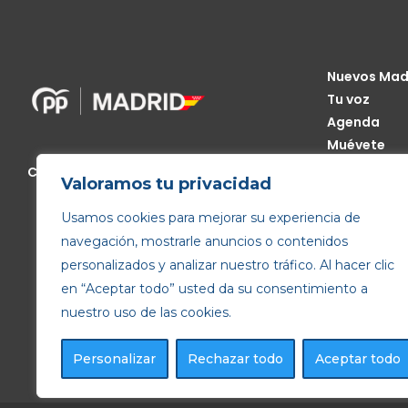
Nuevos Mad
Tu voz
Agenda
Muévete
Código Étic
Calle de Génova, 13, 28004 Madrid
Valoramos tu privacidad
Transparen
Usamos cookies para mejorar su experiencia de
navegación, mostrarle anuncios o contenidos
personalizados y analizar nuestro tráfico. Al hacer clic
en “Aceptar todo” usted da su consentimiento a
nuestro uso de las cookies.
Personalizar
Rechazar todo
Aceptar todo