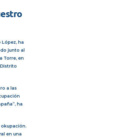
uestro
e López, ha
do junto al
a Torre, en
Distrito
ro a las
ocupación
spaña”, ha
a okupación.
ral en una