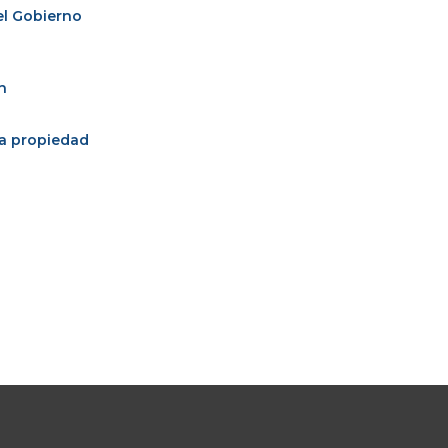
el Gobierno
n
la propiedad