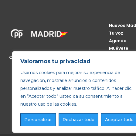
Nuevos Mad
Tu voz
Agenda
Muévete
Código Étic
Calle de Génova, 13, 28004 Madrid
Valoramos tu privacidad
Transparen
Usamos cookies para mejorar su experiencia de
navegación, mostrarle anuncios o contenidos
personalizados y analizar nuestro tráfico. Al hacer clic
en “Aceptar todo” usted da su consentimiento a
nuestro uso de las cookies.
Personalizar
Rechazar todo
Aceptar todo