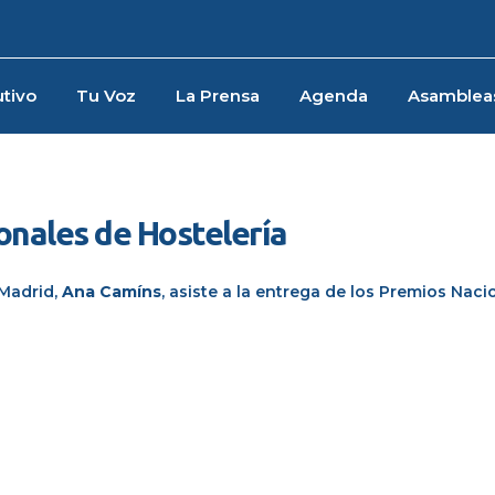
tivo
Tu Voz
La Prensa
Agenda
Asamblea
onales de Hostelería
 Madrid
,
Ana
Camíns
,
asiste a la entrega de los Premios Naci