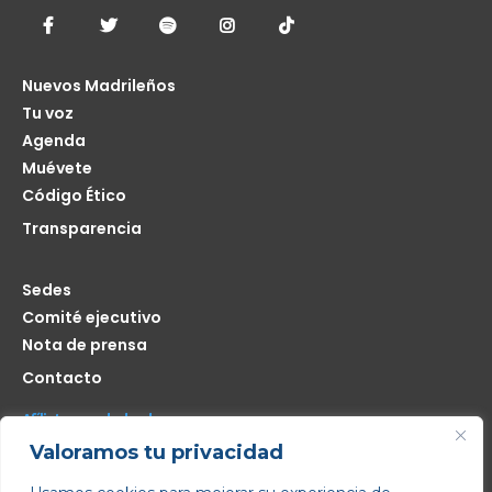
Nuevos Madrileños
Tu voz
Agenda
Muévete
Código Ético
Transparencia
Sedes
Comité ejecutivo
Nota de prensa
Contacto
Afíliate seas de donde seas
Valoramos tu privacidad
Me interesa