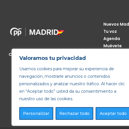
Nuevos Mad
Tu voz
Agenda
Muévete
Código Étic
Calle de Génova, 13, 28004 Madrid
Valoramos tu privacidad
Transparen
Usamos cookies para mejorar su experiencia de
navegación, mostrarle anuncios o contenidos
personalizados y analizar nuestro tráfico. Al hacer clic
en “Aceptar todo” usted da su consentimiento a
nuestro uso de las cookies.
Personalizar
Rechazar todo
Aceptar todo