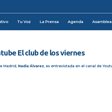
tivo
Tu Voz
La Prensa
Agenda
Asamblea
tube El club de los viernes
de Madrid
,
Nadia
Álvarez
, es entrevistada en el canal de
Yout