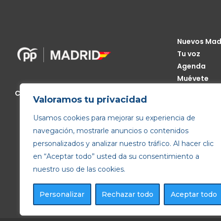
Nuevos Mad
Tu voz
Agenda
Muévete
Código Étic
Calle de Génova, 13, 28004 Madrid
Valoramos tu privacidad
Transparen
Usamos cookies para mejorar su experiencia de
navegación, mostrarle anuncios o contenidos
personalizados y analizar nuestro tráfico. Al hacer clic
en “Aceptar todo” usted da su consentimiento a
nuestro uso de las cookies.
Personalizar
Rechazar todo
Aceptar todo