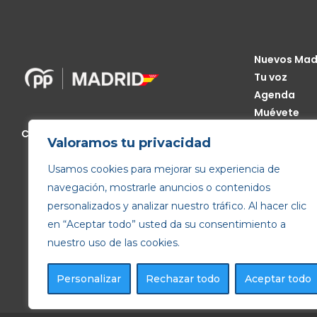
Nuevos Mad
Tu voz
Agenda
Muévete
Código Étic
Calle de Génova, 13, 28004 Madrid
Valoramos tu privacidad
Transparen
Usamos cookies para mejorar su experiencia de
navegación, mostrarle anuncios o contenidos
personalizados y analizar nuestro tráfico. Al hacer clic
en “Aceptar todo” usted da su consentimiento a
nuestro uso de las cookies.
Personalizar
Rechazar todo
Aceptar todo