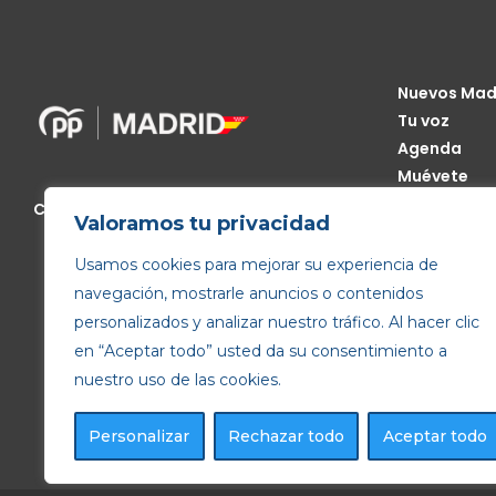
Nuevos Mad
Tu voz
Agenda
Muévete
Código Étic
Calle de Génova, 13, 28004 Madrid
Valoramos tu privacidad
Transparen
Usamos cookies para mejorar su experiencia de
navegación, mostrarle anuncios o contenidos
personalizados y analizar nuestro tráfico. Al hacer clic
en “Aceptar todo” usted da su consentimiento a
nuestro uso de las cookies.
Personalizar
Rechazar todo
Aceptar todo