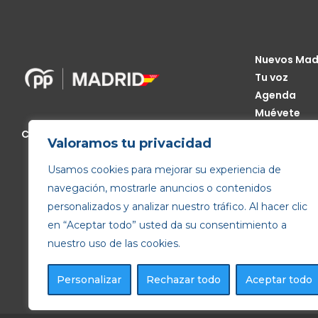
Nuevos Mad
Tu voz
Agenda
Muévete
Código Étic
Calle de Génova, 13, 28004 Madrid
Valoramos tu privacidad
Transparen
Usamos cookies para mejorar su experiencia de
navegación, mostrarle anuncios o contenidos
personalizados y analizar nuestro tráfico. Al hacer clic
en “Aceptar todo” usted da su consentimiento a
nuestro uso de las cookies.
Personalizar
Rechazar todo
Aceptar todo