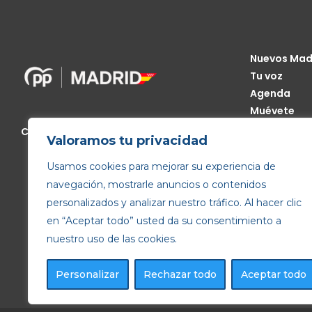
Nuevos Mad
Tu voz
Agenda
Muévete
Código Étic
Calle de Génova, 13, 28004 Madrid
Valoramos tu privacidad
Transparen
Usamos cookies para mejorar su experiencia de
navegación, mostrarle anuncios o contenidos
personalizados y analizar nuestro tráfico. Al hacer clic
en “Aceptar todo” usted da su consentimiento a
nuestro uso de las cookies.
Personalizar
Rechazar todo
Aceptar todo