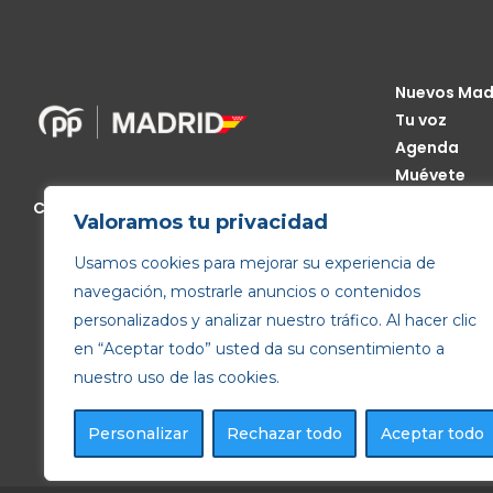
Nuevos Mad
Tu voz
Agenda
Muévete
Código Étic
Calle de Génova, 13, 28004 Madrid
Valoramos tu privacidad
Transparen
Usamos cookies para mejorar su experiencia de
navegación, mostrarle anuncios o contenidos
personalizados y analizar nuestro tráfico. Al hacer clic
en “Aceptar todo” usted da su consentimiento a
nuestro uso de las cookies.
Personalizar
Rechazar todo
Aceptar todo