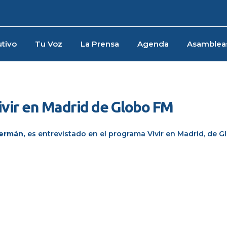
tivo
Tu Voz
La Prensa
Agenda
Asamblea
ivir en Madrid de Globo FM
Germán
,
es entrevistado en el programa
Vivir en Madrid
, de
G