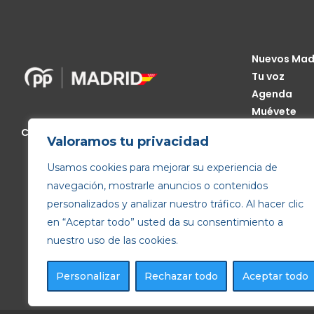
Nuevos Mad
Tu voz
Agenda
Muévete
Código Étic
Calle de Génova, 13, 28004 Madrid
Valoramos tu privacidad
Transparen
Usamos cookies para mejorar su experiencia de
navegación, mostrarle anuncios o contenidos
personalizados y analizar nuestro tráfico. Al hacer clic
en “Aceptar todo” usted da su consentimiento a
nuestro uso de las cookies.
Personalizar
Rechazar todo
Aceptar todo