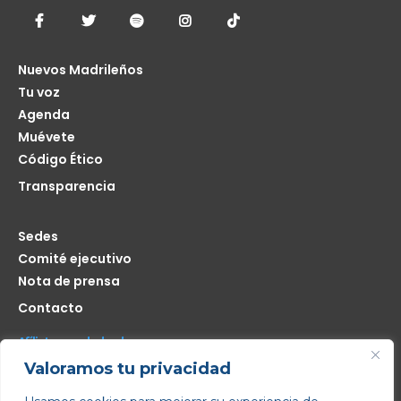
Nuevos Madrileños
Tu voz
Agenda
Muévete
Código Ético
Transparencia
Sedes
Comité ejecutivo
Nota de prensa
Contacto
Afíliate seas de donde seas
Valoramos tu privacidad
Me interesa