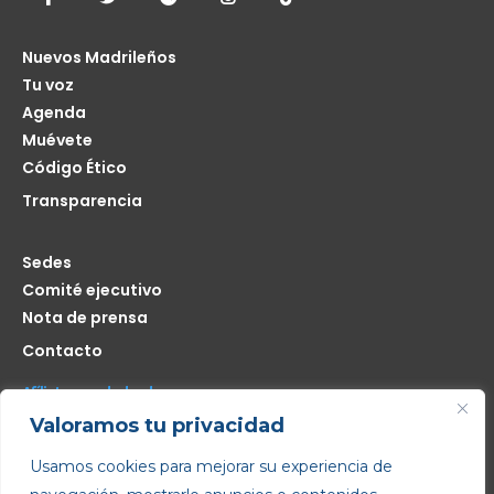
Nuevos Madrileños
Tu voz
Agenda
Muévete
Código Ético
Transparencia
Sedes
Comité ejecutivo
Nota de prensa
Contacto
Afíliate seas de donde seas
Valoramos tu privacidad
Me interesa
Usamos cookies para mejorar su experiencia de