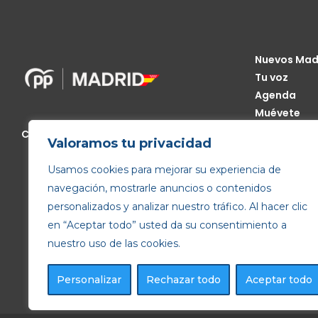
Nuevos Mad
Tu voz
Agenda
Muévete
Código Étic
Calle de Génova, 13, 28004 Madrid
Valoramos tu privacidad
Transparen
Usamos cookies para mejorar su experiencia de
navegación, mostrarle anuncios o contenidos
personalizados y analizar nuestro tráfico. Al hacer clic
en “Aceptar todo” usted da su consentimiento a
nuestro uso de las cookies.
Personalizar
Rechazar todo
Aceptar todo