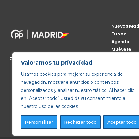
Nuevos Mad
Tu voz
Agenda
Muévete
Código Étic
Calle de Génova, 13, 28004 Madrid
Valoramos tu privacidad
Transparen
Usamos cookies para mejorar su experiencia de
navegación, mostrarle anuncios o contenidos
personalizados y analizar nuestro tráfico. Al hacer clic
en “Aceptar todo” usted da su consentimiento a
nuestro uso de las cookies.
Personalizar
Rechazar todo
Aceptar todo