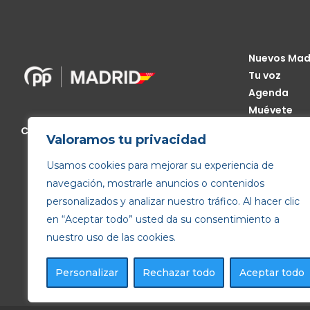
Nuevos Mad
Tu voz
Agenda
Muévete
Código Étic
Calle de Génova, 13, 28004 Madrid
Valoramos tu privacidad
Transparen
Usamos cookies para mejorar su experiencia de
navegación, mostrarle anuncios o contenidos
personalizados y analizar nuestro tráfico. Al hacer clic
en “Aceptar todo” usted da su consentimiento a
nuestro uso de las cookies.
Personalizar
Rechazar todo
Aceptar todo