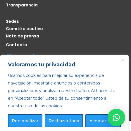
Transparencia
Sedes
Comité ejecutivo
Nota de prensa
Contacto
Afíliate seas de donde seas
Valoramos tu privacidad
Me interesa
Usamos cookies para mejorar su experiencia de
navegación, mostrarle anuncios o contenidos
Copyright © 2022 – Todos los derechos reservados
personalizados y analizar nuestro tráfico. Al hacer clic
Política de privacidad
·
Aviso legal
·
Política de cookies
en “Aceptar todo” usted da su consentimiento a
nuestro uso de las cookies.
Personalizar
Rechazar todo
Aceptar todo