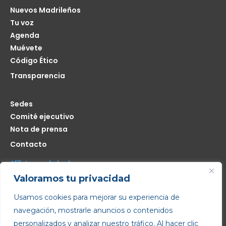
Nuevos Madrileños
Tu voz
Agenda
Muévete
Código Ético
Transparencia
Sedes
Comité ejecutivo
Nota de prensa
Contacto
Afíliate seas de donde seas
Valoramos tu privacidad
Me interesa
Usamos cookies para mejorar su experiencia de
navegación, mostrarle anuncios o contenidos
Copyright © 2022 – Todos los derechos reservados
personalizados y analizar nuestro tráfico. Al hacer clic