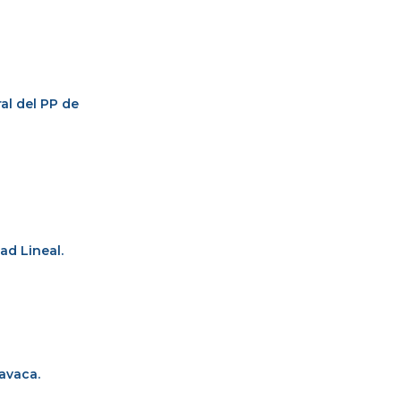
ral del PP de
ad Lineal.
ravaca.