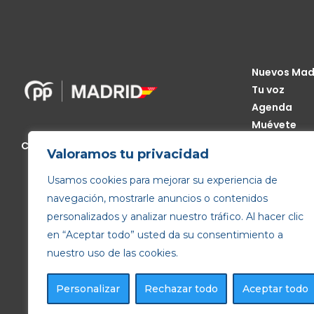
Nuevos Mad
Tu voz
Agenda
Muévete
Código Étic
Calle de Génova, 13, 28004 Madrid
Valoramos tu privacidad
Transparen
Usamos cookies para mejorar su experiencia de
navegación, mostrarle anuncios o contenidos
personalizados y analizar nuestro tráfico. Al hacer clic
en “Aceptar todo” usted da su consentimiento a
nuestro uso de las cookies.
Personalizar
Rechazar todo
Aceptar todo