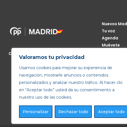
Nuevos Mad
Tu voz
Agenda
Muévete
Código Étic
Calle de Génova, 13, 28004 Madrid
Valoramos tu privacidad
Transparen
Usamos cookies para mejorar su experiencia de
navegación, mostrarle anuncios o contenidos
personalizados y analizar nuestro tráfico. Al hacer clic
en “Aceptar todo” usted da su consentimiento a
nuestro uso de las cookies.
Personalizar
Rechazar todo
Aceptar todo