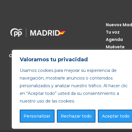
Nuevos Mad
Tu voz
Agenda
Muévete
Código Étic
Calle de Génova, 13, 28004 Madrid
Valoramos tu privacidad
Transparen
Usamos cookies para mejorar su experiencia de
navegación, mostrarle anuncios o contenidos
personalizados y analizar nuestro tráfico. Al hacer clic
en “Aceptar todo” usted da su consentimiento a
nuestro uso de las cookies.
Personalizar
Rechazar todo
Aceptar todo