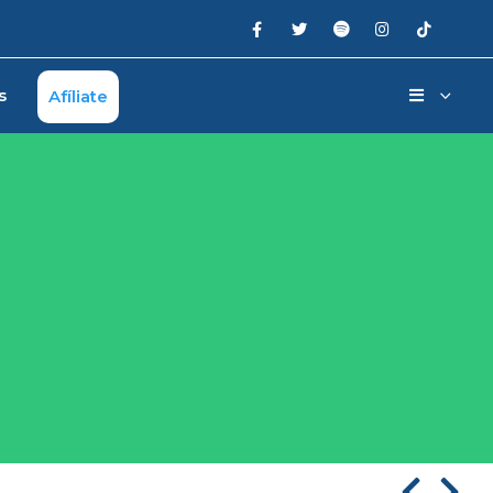
s
Afíliate