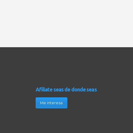
Afíliate seas de donde seas
Me interesa