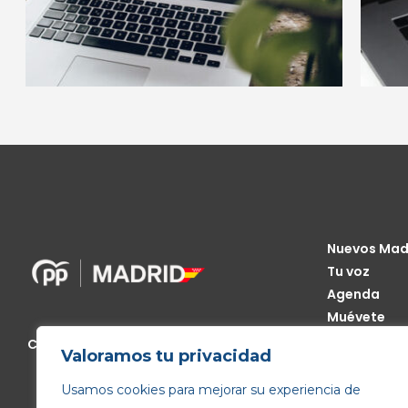
Nuevos Mad
Tu voz
Agenda
Muévete
Código Étic
Calle de Génova, 13, 28004 Madrid
Valoramos tu privacidad
Transparen
Usamos cookies para mejorar su experiencia de