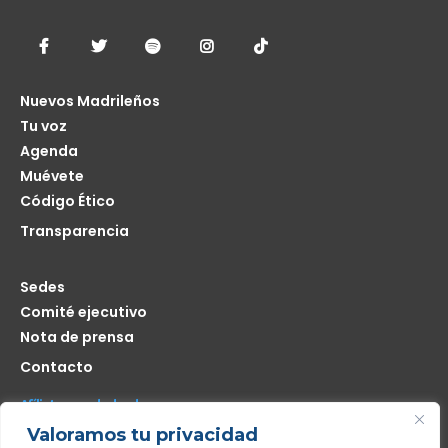
Nuevos Madrileños
Tu voz
Agenda
Muévete
Código Ético
Transparencia
Sedes
Comité ejecutivo
Nota de prensa
Contacto
Afíliate seas de donde seas
Valoramos tu privacidad
Me interesa